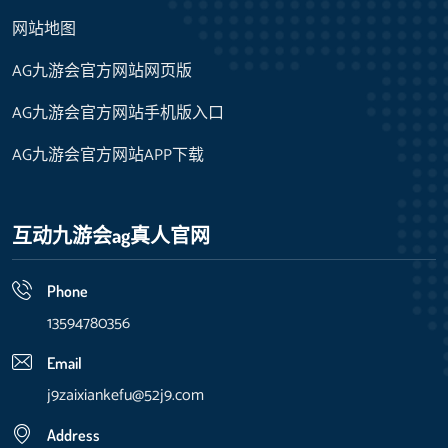
网站地图
AG九游会官方网站网页版
AG九游会官方网站手机版入口
AG九游会官方网站APP下载
互动九游会ag真人官网
Phone
13594780356
Email
j9zaixiankefu@52j9.com
Address