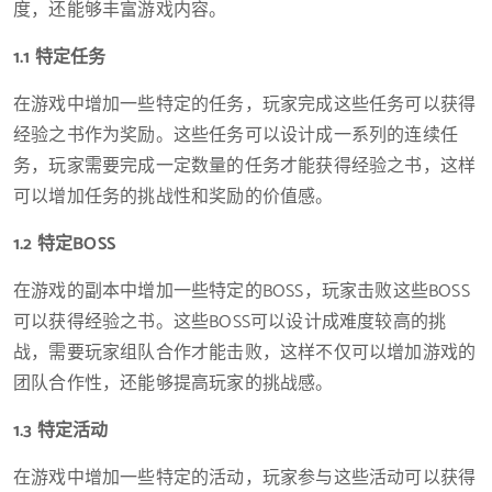
度，还能够丰富游戏内容。
1.1 特定任务
在游戏中增加一些特定的任务，玩家完成这些任务可以获得
经验之书作为奖励。这些任务可以设计成一系列的连续任
务，玩家需要完成一定数量的任务才能获得经验之书，这样
可以增加任务的挑战性和奖励的价值感。
1.2 特定BOSS
在游戏的副本中增加一些特定的BOSS，玩家击败这些BOSS
可以获得经验之书。这些BOSS可以设计成难度较高的挑
战，需要玩家组队合作才能击败，这样不仅可以增加游戏的
团队合作性，还能够提高玩家的挑战感。
1.3 特定活动
在游戏中增加一些特定的活动，玩家参与这些活动可以获得