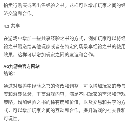
拍卖行购买或者出售经验之书。这样可以增加玩家之间的经
济交流和合作。
4.2 共享
在游戏中增加一些共享经验之书的方式，例如玩家可以将经
验之书赠送给其他玩家或者在特定的场景享经验之书的使用
效果。这样可以增加玩家之间的友谊和合作。
AG九游会官方网站
结论：
通过对魔兽中经验之书的修改和调整，可以增加玩家的参与
度和游戏体验，丰富游戏内容，满足不同玩家的需求和游戏
策略。增加经验之书的稀有度和价值，以及交易和共享的方
式，可以增加玩家之间的互动和合作，提升游戏的社交性和
可玩性。